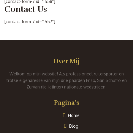
[contact-form-7 id="1558"]
Contact Us
[contact-form-7 id="1557"]
Over Mij
Welkom op mijn website! Als professioneel ruitersporter en
trotse eigenaresse van mijn drie paarden Enzo, San Schufro en
Zurvan rijd ik (inter) nationale wedstrijden.
Pagina’s
Home
Blog